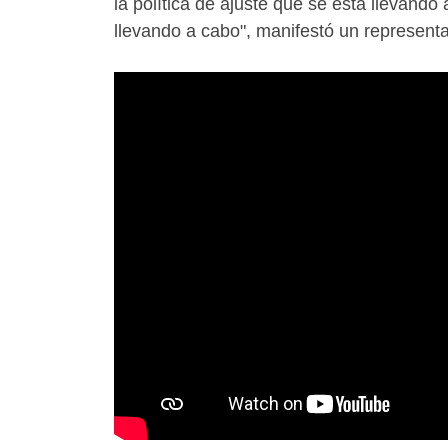
la política de ajuste que se está llevand
llevando a cabo", manifestó un represent