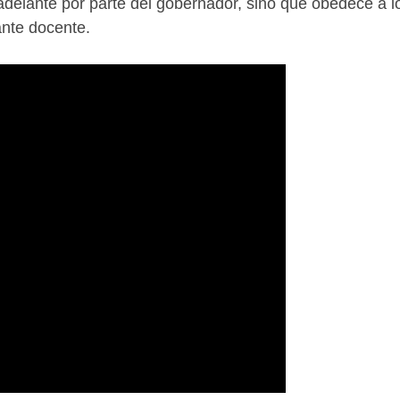
o adelante por parte del gobernador, sino que obedece a 
ante docente.