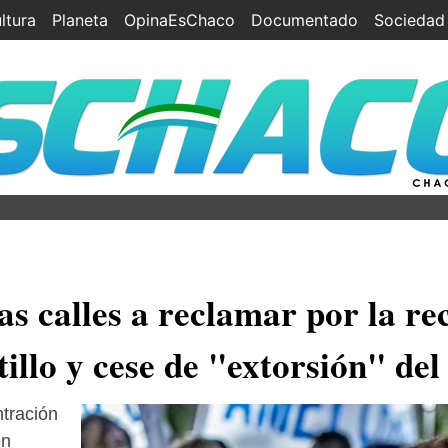
ltura
Planeta
OpinaEsChaco
Documentado
Sociedad
Ley de 
as calles a reclamar por la re
tillo y cese de "extorsión" de
ntración
en