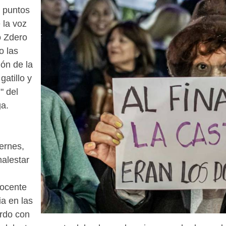
s puntos
 la voz
o Zdero
o las
ón de la
atillo y
" del
ga.
ernes,
alestar
docente
ia en las
erdo con