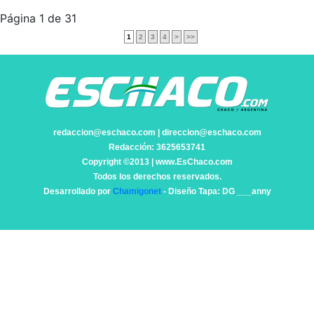
Página 1 de 31
1
2
3
4
>
>>
redaccion@eschaco.com | direccion@eschaco.com
Redacción: 3625653741
Copyright ©2013 | www.EsChaco.com
Todos los derechos reservados.
Desarrollado por
Chamigonet
- Diseño Tapa: DG ___anny