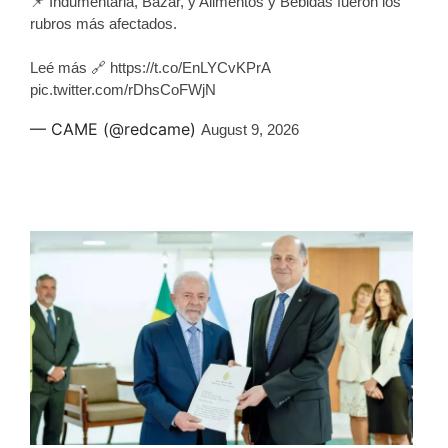
📌 Indumentaria, Bazar, y Alimentos y Bebidas fueron los
rubros más afectados.
Leé más 🔗
https://t.co/EnLYCvKPrA
pic.twitter.com/rDhsCoFWjN
— CAME (@redcame)
August 9, 2026