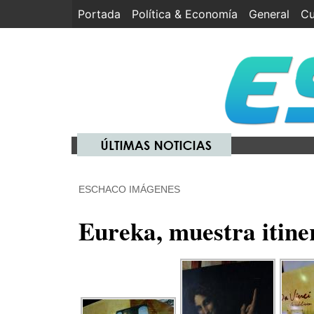
Portada
(current)
Política & Economía
General
Cu
ESCHACO IMÁGENES
Eureka, muestra itiner