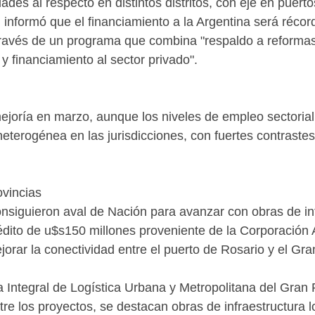
es al respecto en distintos distritos, con eje en puerto
 informó que el financiamiento a la Argentina será réc
través de un programa que combina "respaldo a reforma
 y financiamiento al sector privado".
mejoría en marzo, aunque los niveles de empleo sectoria
heterogénea en las jurisdicciones, con fuertes contrastes
ovincias
nsiguieron aval de Nación para avanzar con obras de infr
 crédito de u$s150 millones proveniente de la Corporaci
ejorar la conectividad entre el puerto de Rosario y el Gra
ntegral de Logística Urbana y Metropolitana del Gran R
re los proyectos, se destacan obras de infraestructura log