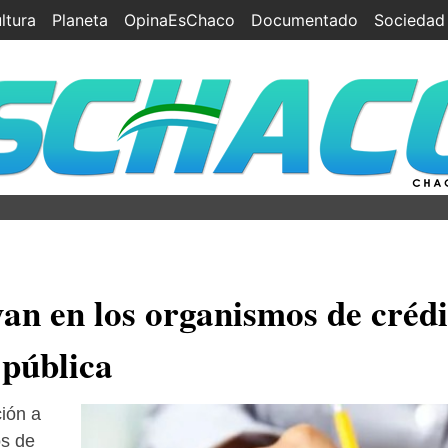
ltura
Planeta
OpinaEsChaco
Documentado
Sociedad
yan en los organismos de crédi
 pública
ión a
os de