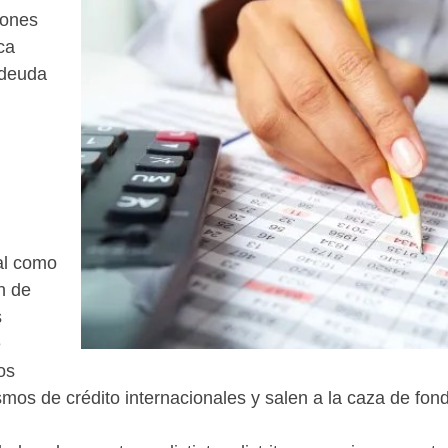
lones
ca
 deuda
nal como
n de
s
e
los
os de crédito internacionales y salen a la caza de fond