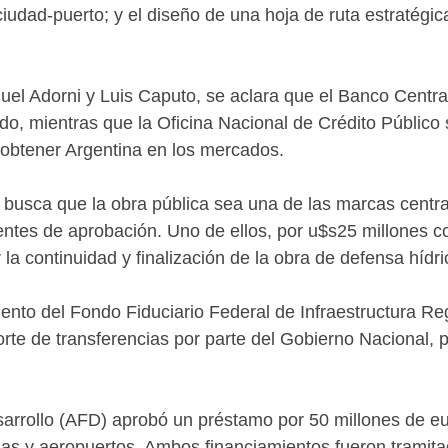
 ciudad-puerto; y el diseño de una hoja de ruta estratégic
nuel Adorni y Luis Caputo, se aclara que el Banco Centra
o, mientras que la Oficina Nacional de Crédito Público 
 obtener Argentina en los mercados.
o busca que la obra pública sea una de las marcas centr
ientes de aprobación. Uno de ellos, por u$s25 millones 
r la continuidad y finalización de la obra de defensa hídr
nto del Fondo Fiduciario Federal de Infraestructura Reg
corte de transferencias por parte del Gobierno Nacional,
sarrollo (AFD) aprobó un préstamo por 50 millones de eu
as y aeropuertos. Ambos financiamientos fueron tramitad