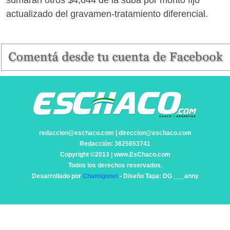
sumarán otros $4,644 de la suba por monto fijo
actualizado del gravamen-tratamiento diferencial.
redaccion@eschaco.com | direccion@eschaco.com
Redacción: 3625653741
Copyright ©2013 | www.EsChaco.com
Todos los derechos reservados.
Desarrollado por
Chamigonet
- Diseño Tapa: DG ___anny