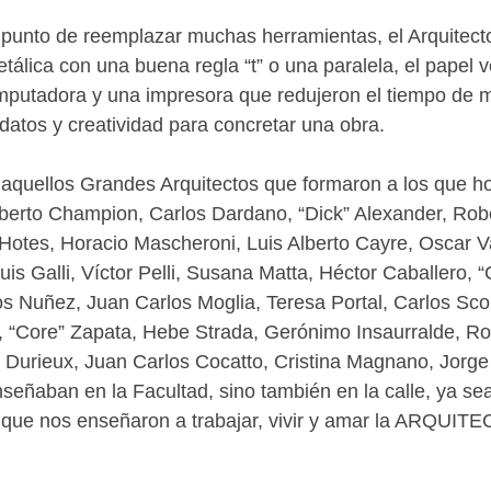
 punto de reemplazar muchas herramientas, el Arquitecto
álica con una buena regla “t” o una paralela, el papel ve
mputadora y una impresora que redujeron el tiempo de m
atos y creatividad para concretar una obra.
aquellos Grandes Arquitectos que formaron a los que ho
oberto Champion, Carlos Dardano, “Dick” Alexander, Rob
otes, Horacio Mascheroni, Luis Alberto Cayre, Oscar Val
 Galli, Víctor Pelli, Susana Matta, Héctor Caballero, “
s Nuñez, Juan Carlos Moglia, Teresa Portal, Carlos Scor
, “Core” Zapata, Hebe Strada, Gerónimo Insaurralde, Rob
 Durieux, Juan Carlos Cocatto, Cristina Magnano, Jorg
nseñaban en la Facultad, sino también en la calle, ya se
 que nos enseñaron a trabajar, vivir y amar la ARQUITEC