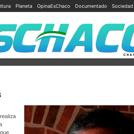
ltura
Planeta
OpinaEsChaco
Documentado
Sociedad
s
realiza
a
 que