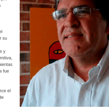
s
el
r su
s y
mitiva,
mientas
a fue
ece el
de