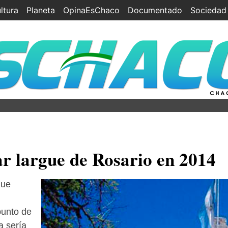
ltura
Planeta
OpinaEsChaco
Documentado
Sociedad
r largue de Rosario en 2014
que
punto de
a sería