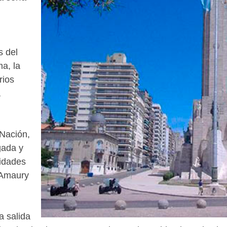
s del
a, la
rios
a
 Nación,
gada y
ridades
 Amaury
a salida