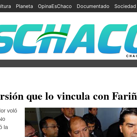
ltura
Planeta
OpinaEsChaco
Documentado
Sociedad
rsión que lo vincula con Fari
or voló
 No
ó la