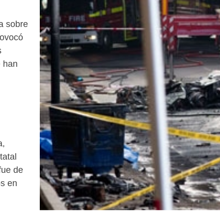
a sobre
provocó
s
e han
a,
tatal
fue de
os en