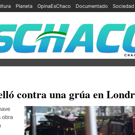
ltura
Planeta
OpinaEsChaco
Documentado
Sociedad
relló contra una grúa en Londr
nave
a obra
a