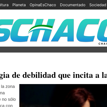
ltura
Planeta
OpinaEsChaco
Documentado
Sociedad
ia de debilidad que incita a l
 la zona
una
e no sólo
oca con