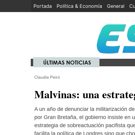
Portada
(current)
Política & Economía
General
Cu
Claudia Peiró
Malvinas: una estrateg
A un año de denunciar la militarización de
por Gran Bretaña, el gobierno insiste en 
estrategia de sobreactuación pacifista qu
facilita la política de Londres sino que ch