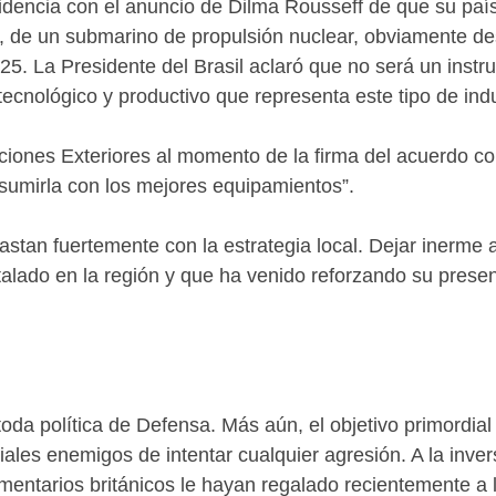
ncidencia con el anuncio de Dilma Rousseff de que su paí
 de un submarino de propulsión nuclear, obviamente dest
025. La Presidente del Brasil aclaró que no será un inst
tecnológico y productivo que representa este tipo de ind
iones Exteriores al momento de la firma del acuerdo con
sumirla con los mejores equipamientos”.
an fuertemente con la estrategia local. Dejar inerme al 
lado en la región y que ha venido reforzando su presenc
oda política de Defensa. Más aún, el objetivo primordial
iales enemigos de intentar cualquier agresión. A la invers
lamentarios británicos le hayan regalado recientemente a 