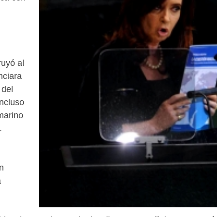
ruyó al
nciara
 del
Incluso
marino
.
n
a