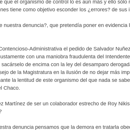
ce que el organismo de control lo es aún más y ello sólo
nes tiene como objetivo esconder los ¿errores? de sus i
uestra denuncia?, que pretendía poner en evidencia la
Contencioso-Administrativa el pedido de Salvador Nuñez
injustamente con una maniobra fraudulenta del Intendente
on sacárselo de encima con la ley del desamparo derogad
sejo de la Magistratura en la ilusión de no dejar más im
 ante la lentitud de este organismo del que nada se sab
el Chaco.
ez Martínez de ser un colaborador estrecho de Roy Niki
?
stra denuncia pensamos que la demora en tratarla obed