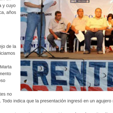
a y cuyo
ica, años
jo de la
niciamos
 Marta
amento
oso
tes no
. Todo indica que la presentación ingresó en un agujero