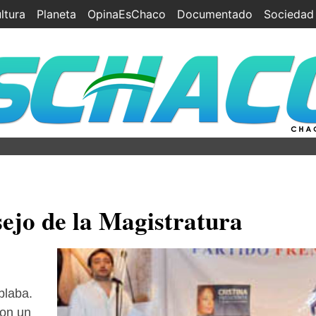
ltura
Planeta
OpinaEsChaco
Documentado
Sociedad
ejo de la Magistratura
blaba.
con un