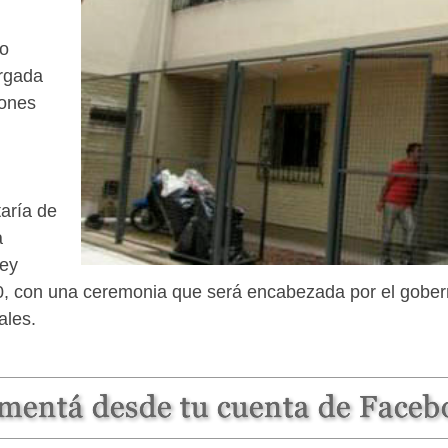
vo
ergada
iones
taría de
a
ley
.30, con una ceremonia que será encabezada por el gober
ales.