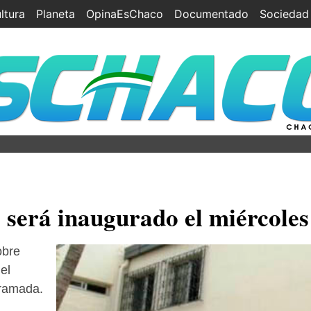
ltura
Planeta
OpinaEsChaco
Documentado
Sociedad
 será inaugurado el miércoles
obre
el
gramada.