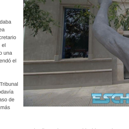
 daba
ea
cretario
 el
bo una
endó el
Tribunal
odavía
caso de
s más