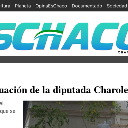
ltura
Planeta
OpinaEsChaco
Documentado
Sociedad
tuación de la diputada Charol
el,
 que se
.