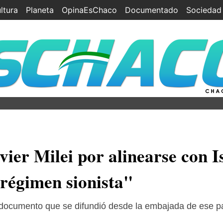
ltura
Planeta
OpinaEsChaco
Documentado
Sociedad
ier Milei por alinearse con I
 régimen sionista"
documento que se difundió desde la embajada de ese paí