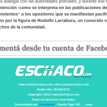
a dialogar con las autoridades policiales, y durante es
intención -como se interpreta en las publicaciones d
"violentos" a los opositores que se manifiestan pací
mo por la figura de Rodolfo Larraburu, un conocido 
chos de la comunidad.
redaccion@eschaco.com | direccion@eschaco.com
Redacción: 3625653741
Copyright ©2013 | www.EsChaco.com
Todos los derechos reservados.
Desarrollado por
Chamigonet
- Diseño Tapa: DG ___anny