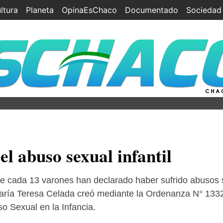
ltura
Planeta
OpinaEsChaco
Documentado
Sociedad
el abuso sexual infantil
 cada 13 varones han declarado haber sufrido abusos s
 María Teresa Celada creó mediante la Ordenanza N° 133
o Sexual en la Infancia.