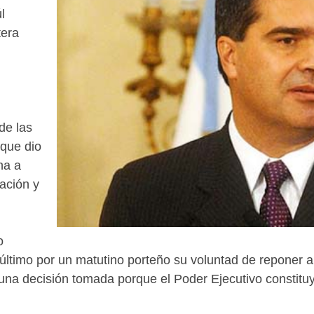
l
tera
de las
 que dio
na a
cación y
o
s último por un matutino porteño su voluntad de reponer
"una decisión tomada porque el Poder Ejecutivo constituy