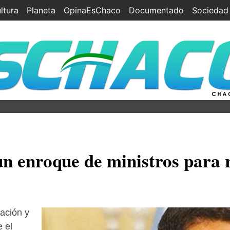
ltura
Planeta
OpinaEsChaco
Documentado
Sociedad
un enroque de ministros para 
ación y
e el