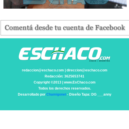
redaccion@eschaco.com | direccion@eschaco.com
Redacción: 3625653741
Copyright ©2013 | www.EsChaco.com
Todos los derechos reservados.
Desarrollado por
Chamigonet
- Diseño Tapa: DG ___anny