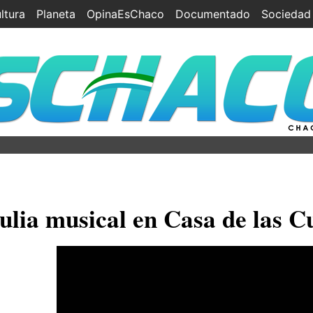
ltura
Planeta
OpinaEsChaco
Documentado
Sociedad
El papa Leó
lia musical en Casa de las C