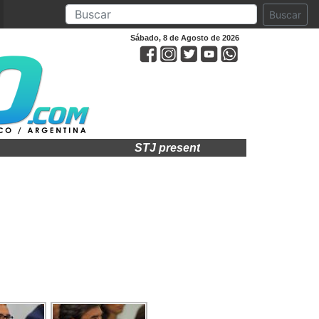
Buscar
Sábado, 8 de Agosto de 2026
STJ presente en acto por el 75° anive