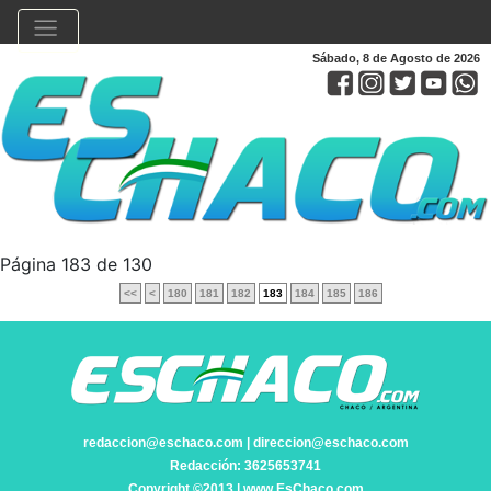
Sábado, 8 de Agosto de 2026
Página 183 de 130
<<
<
180
181
182
183
184
185
186
redaccion@eschaco.com | direccion@eschaco.com
Redacción: 3625653741
Copyright ©2013 | www.EsChaco.com