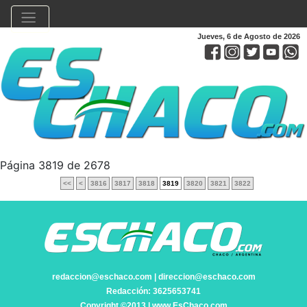
Jueves, 6 de Agosto de 2026
Página 3819 de 2678
<<
<
3816
3817
3818
3819
3820
3821
3822
redaccion@eschaco.com | direccion@eschaco.com
Redacción: 3625653741
Copyright ©2013 | www.EsChaco.com