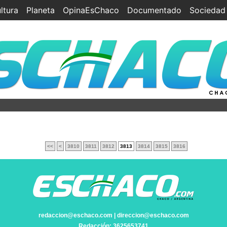
ltura
Planeta
OpinaEsChaco
Documentado
Sociedad
<<
<
3810
3811
3812
3813
3814
3815
3816
redaccion@eschaco.com | direccion@eschaco.com
Redacción: 3625653741