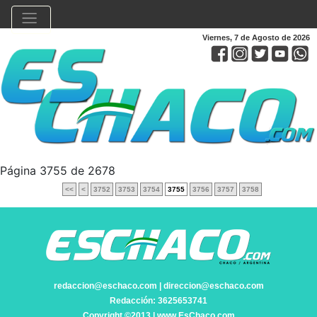
Viernes, 7 de Agosto de 2026
Página 3755 de 2678
<<
<
3752
3753
3754
3755
3756
3757
3758
redaccion@eschaco.com | direccion@eschaco.com
Redacción: 3625653741
Copyright ©2013 | www.EsChaco.com