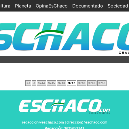
ltura
Planeta
OpinaEsChaco
Documentado
Sociedad
<<
<
3744
3745
3746
3747
3748
3749
3750
redaccion@eschaco.com | direccion@eschaco.com
Redacción: 3625653741