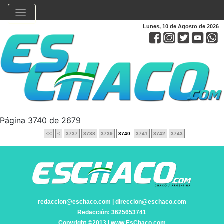
Lunes, 10 de Agosto de 2026
Página 3740 de 2679
<<
<
3737
3738
3739
3740
3741
3742
3743
redaccion@eschaco.com | direccion@eschaco.com
Redacción: 3625653741
Copyright ©2013 | www.EsChaco.com