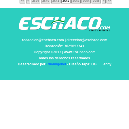
<<
<
2639
2640
2641
2642
2643
2644
2645
>
>>
redaccion@eschaco.com | direccion@eschaco.com
Redacción: 3625653741
Copyright ©2013 | www.EsChaco.com
Todos los derechos reservados.
Desarrollado por
Chamigonet
- Diseño Tapa: DG ___anny