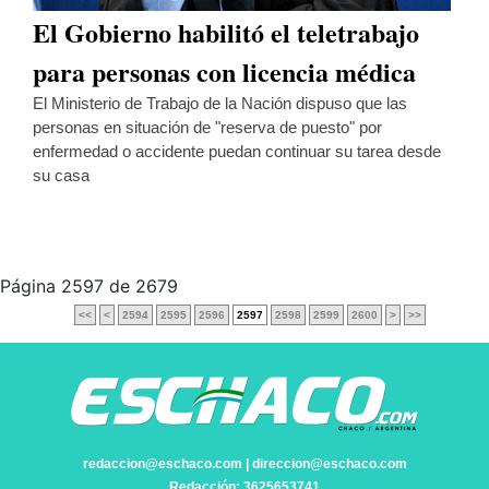
El Gobierno habilitó el teletrabajo
para personas con licencia médica
El Ministerio de Trabajo de la Nación dispuso que las
personas en situación de "reserva de puesto" por
enfermedad o accidente puedan continuar su tarea desde
su casa
Página 2597 de 2679
<<
<
2594
2595
2596
2597
2598
2599
2600
>
>>
redaccion@eschaco.com | direccion@eschaco.com
Redacción: 3625653741