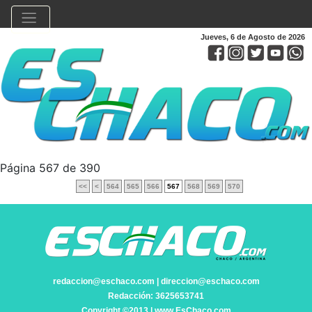
Jueves, 6 de Agosto de 2026
Página 567 de 390
<<
<
564
565
566
567
568
569
570
redaccion@eschaco.com | direccion@eschaco.com
Redacción: 3625653741
Copyright ©2013 | www.EsChaco.com