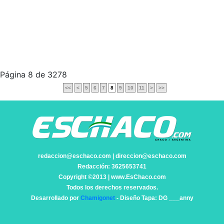
Página 8 de 3278
<<
<
5
6
7
8
9
10
11
>
>>
redaccion@eschaco.com | direccion@eschaco.com
Redacción: 3625653741
Copyright ©2013 | www.EsChaco.com
Todos los derechos reservados.
Desarrollado por
Chamigonet
- Diseño Tapa: DG ___anny