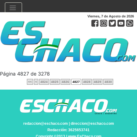
Viernes, 7 de Agosto de 2026
Página 4827 de 3278
<<
<
4824
4825
4826
4827
4828
4829
4830
redaccion@eschaco.com | direccion@eschaco.com
Redacción: 3625653741
Copyright ©2013 | www.EsChaco.com