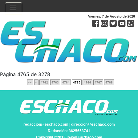
Viernes, 7 de Agosto de 2026
Página 4765 de 3278
<<
<
4762
4763
4764
4765
4766
4767
4768
redaccion@eschaco.com | direccion@eschaco.com
Redacción: 3625653741
Copyright ©2013 | www.EsChaco.com