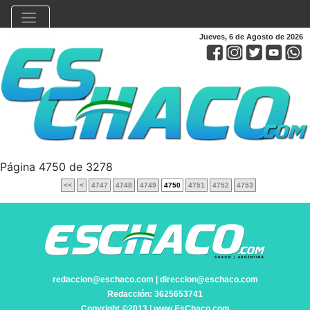
Jueves, 6 de Agosto de 2026
Página 4750 de 3278
<<
<
4747
4748
4749
4750
4751
4752
4753
redaccion@eschaco.com | direccion@eschaco.com
Redacción: 3625653741
Copyright ©2013 | www.EsChaco.com