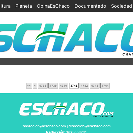
ltura
Planeta
OpinaEsChaco
Documentado
Sociedad
<<
<
4738
4739
4740
4741
4742
4743
4744
redaccion@eschaco.com | direccion@eschaco.com
Redacción: 3625653741