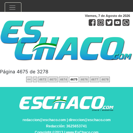
Viernes, 7 de Agosto de 2026
Página 4675 de 3278
<<
<
4672
4673
4674
4675
4676
4677
4678
redaccion@eschaco.com | direccion@eschaco.com
Redacción: 3625653741
Copyright ©2013 | www.EsChaco.com