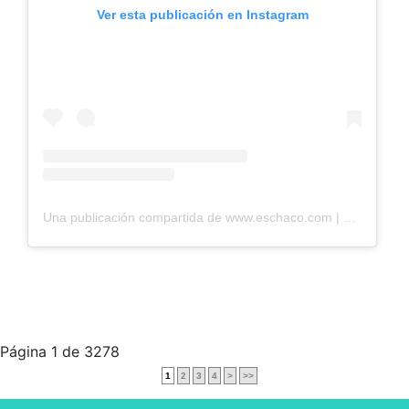
Ver esta publicación en Instagram
Una publicación compartida de www.eschaco.com | Eschaco.com| Diario digital (@eschaco.com.ar)
Página 1 de 3278
1
2
3
4
>
>>