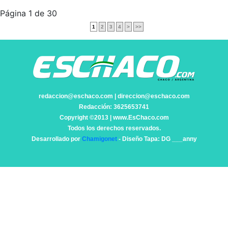
Página 1 de 30
1
2
3
4
>
>>
redaccion@eschaco.com | direccion@eschaco.com
Redacción: 3625653741
Copyright ©2013 | www.EsChaco.com
Todos los derechos reservados.
Desarrollado por
Chamigonet
- Diseño Tapa: DG ___anny