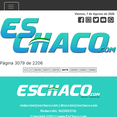
Viernes, 7 de Agosto de 2026
Página 3079 de 2206
<<
<
3076
3077
3078
3079
3080
3081
3082
redaccion@eschaco.com | direccion@eschaco.com
Redacción: 3625653741
Copyright ©2013 | www.EsChaco.com