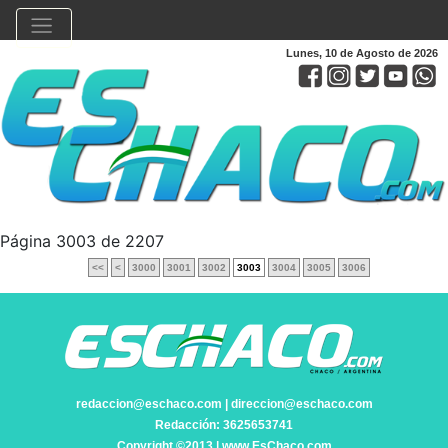
Lunes, 10 de Agosto de 2026
Página 3003 de 2207
<<
<
3000
3001
3002
3003
3004
3005
3006
redaccion@eschaco.com | direccion@eschaco.com
Redacción: 3625653741
Copyright ©2013 | www.EsChaco.com