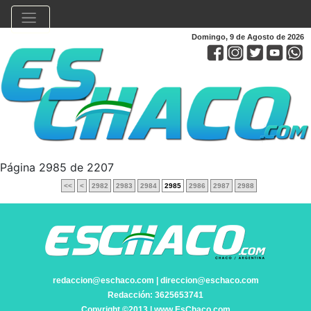
Domingo, 9 de Agosto de 2026
Página 2985 de 2207
<<
<
2982
2983
2984
2985
2986
2987
2988
redaccion@eschaco.com | direccion@eschaco.com
Redacción: 3625653741
Copyright ©2013 | www.EsChaco.com