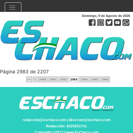
Domingo, 9 de Agosto de 2026
Página 2983 de 2207
<<
<
2980
2981
2982
2983
2984
2985
2986
redaccion@eschaco.com | direccion@eschaco.com
Redacción: 3625653741
Copyright ©2013 | www.EsChaco.com