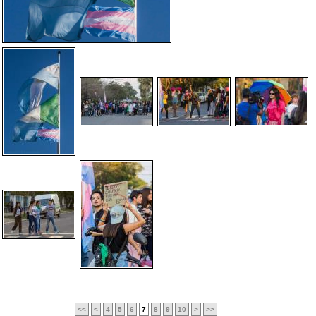
<<
<
4
5
6
7
8
9
10
>
>>