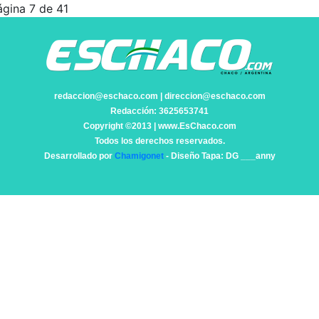
ágina 7 de 41
redaccion@eschaco.com | direccion@eschaco.com
Redacción: 3625653741
Copyright ©2013 | www.EsChaco.com
Todos los derechos reservados.
Desarrollado por
Chamigonet
- Diseño Tapa: DG ___anny