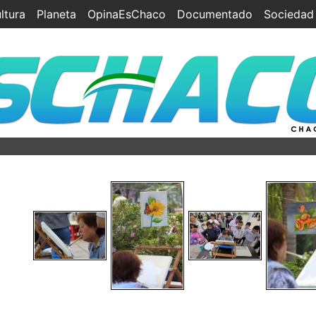
ltura
Planeta
OpinaEsChaco
Documentado
Sociedad